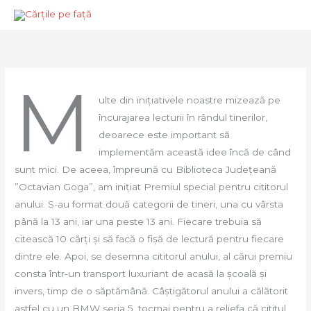
Skip
Mai
to
Men
content
M
ulte din inițiativele noastre mizează pe
încurajarea lecturii în rândul tinerilor,
deoarece este important să
implementăm această idee încă de când
sunt mici. De aceea, împreună cu Biblioteca Județeană
”Octavian Goga”, am inițiat Premiul special pentru cititorul
anului. S-au format două categorii de tineri, una cu vârsta
până la 13 ani, iar una peste 13 ani. Fiecare trebuia să
citească 10 cărți și să facă o fișă de lectură pentru fiecare
dintre ele. Apoi, se desemna cititorul anului, al cărui premiu
consta într-un transport luxuriant de acasă la școală și
invers, timp de o săptămână. Câștigătorul anului a călătorit
astfel cu un BMW seria 5, tocmai pentru a reliefa că cititul