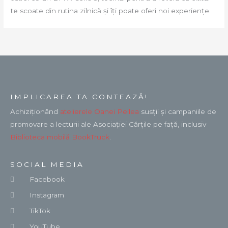
te scoate din rutina zilnică și îți poate oferi noi experiențe.
IMPLICAREA TA CONTEAZĂ!
Achiziționând
atelierele Oanei Pellea
susții și campaniile de
promovare a lecturii ale Asociației Cărțile pe față, inclusiv
Biblioteca mobilă BookTruck
.
SOCIAL MEDIA
Facebook
Instagram
TikTok
YouTube