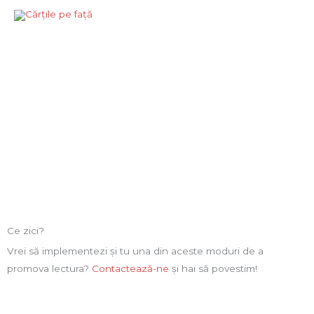
Skip
to
content
PROIECTE
Ce zici?
Vrei să implementezi și tu una din aceste moduri de a
promova lectura?
Contactează-ne
și hai să povestim!