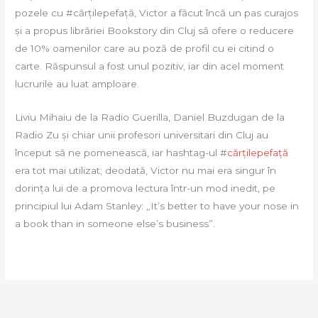
pozele cu #cărțilepefață, Victor a făcut încă un pas curajos
și a propus librăriei Bookstory din Cluj să ofere o reducere
de 10% oamenilor care au poză de profil cu ei citind o
carte. Răspunsul a fost unul pozitiv, iar din acel moment
lucrurile au luat amploare.
Liviu Mihaiu de la Radio Guerilla, Daniel Buzdugan de la
Radio Zu și chiar unii profesori universitari din Cluj au
început să ne pomenească, iar hashtag-ul #
cărțilepefață
era tot mai utilizat; deodată, Victor nu mai era singur în
dorința lui de a promova lectura într-un mod inedit, pe
principiul lui Adam Stanley: „It’s better to have your nose in
a book than in someone else’s business”.