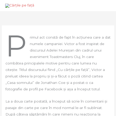
Skip
Mai
to
Men
content
P
rimul act constă de fapt în acțiunea care a dat
numele campaniei. Victor a fost inspirat de
discursul Adelei Mureșan din cadrul unui
eveniment Toastmasters Cluj, în care
combătea principalele motive pentru care lumea nu
citește. Titlul discursului fiind „Cu cărțile pe față”, Victor a
preluat ideea la propriu și și-a făcut o poză citind cartea
„Casa somnului” de Jonathan Coe și a postat-o ca
fotografie de profil pe Facebook și așa a început totul.
La a doua carte postată, a început să scrie în comentarii și
pasaje din carte pe care în mod normal le-ar fi subliniat.
După câteva săptămâni în care nimeni nu reacționa la