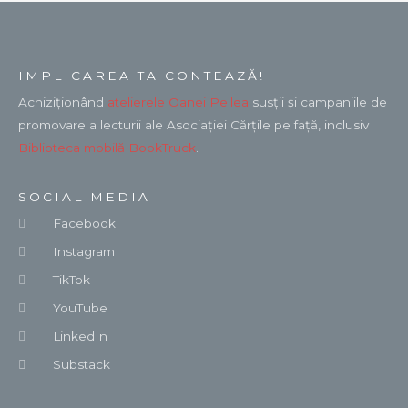
IMPLICAREA TA CONTEAZĂ!
Achiziționând
atelierele Oanei Pellea
susții și campaniile de
promovare a lecturii ale Asociației Cărțile pe față, inclusiv
Biblioteca mobilă BookTruck
.
SOCIAL MEDIA
Facebook
Instagram
TikTok
YouTube
LinkedIn
Substack