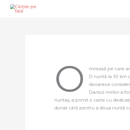
Skip
to
content
O
mireasă pe care am 
O nuntă la 30 km d
deoarece consideră
Dansul mirilor a fos
nuntaș, a primit o carte cu dedicație
donat cărți pentru a doua nuntă ca