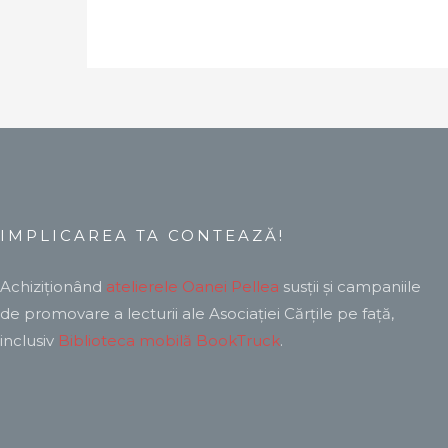
IMPLICAREA TA CONTEAZĂ!
Achiziționând
atelierele Oanei Pellea
susții și campaniile
de promovare a lecturii ale Asociației Cărțile pe față,
inclusiv
Biblioteca mobilă BookTruck
.