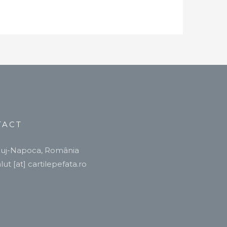
TACT
luj-Napoca, România
lut [at] cartilepefata.ro