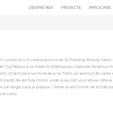
DESPRE NOI
PROIECTE
IMPLICARE
cunoscut-o în cadrul acțiunii de la Dazzling Beauty Salon ș
e Cluj-Napoca, la masă te întâmpinau clasicele tacâmuri în
m că lectura e un mod de a ne hrăni, iar semnul de carte 
t însoțit de lectura mirilor unde și-au citit unul altuia câteva p
 pe lângă țuică și prăjituri. Cărțile le-am primit de la Editura 
 la carte.