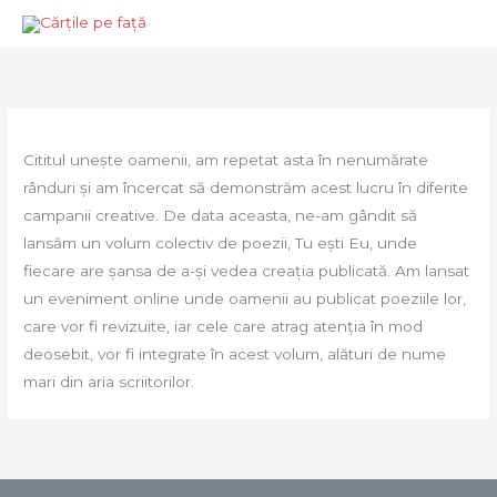
Skip
Mai
to
Men
content
Cititul unește oamenii, am repetat asta în nenumărate
rânduri și am încercat să demonstrăm acest lucru în diferite
campanii creative. De data aceasta, ne-am gândit să
lansăm un volum colectiv de poezii, Tu ești Eu, unde
fiecare are șansa de a-și vedea creația publicată. Am lansat
un eveniment online unde oamenii au publicat poeziile lor,
care vor fi revizuite, iar cele care atrag atenția în mod
deosebit, vor fi integrate în acest volum, alături de nume
mari din aria scriitorilor.